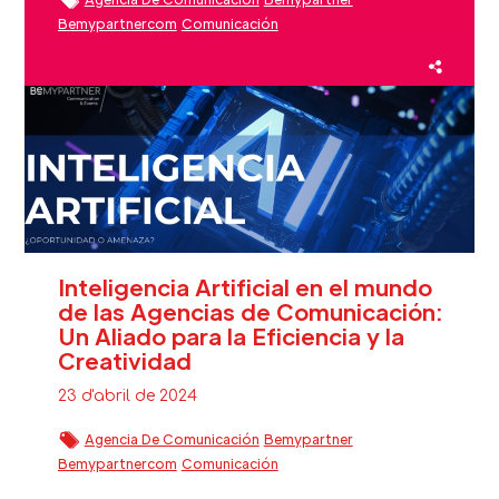
Bemypartnercom
Comunicación
Comunicación Estratégica
Estrategia De Comunicación
Medios De Comunicación
Narrativa
Storytelling
Inteligencia Artificial en el mundo
de las Agencias de Comunicación:
Un Aliado para la Eficiencia y la
Creatividad
23 d'abril de 2024
Agencia De Comunicación
Bemypartner
Bemypartnercom
Comunicación
Estrategia De Comunicación
IA
Inteligencia Artificial