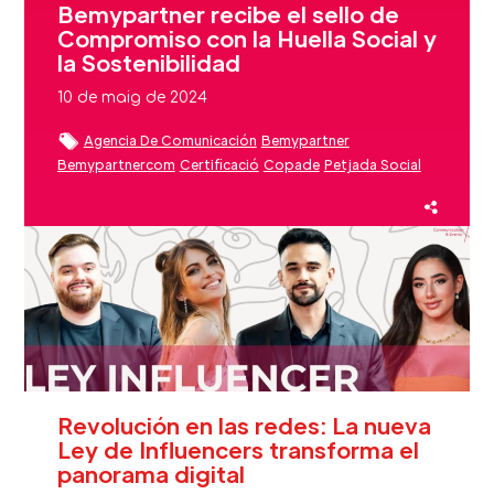
Bemypartner recibe el sello de
Compromiso con la Huella Social y
la Sostenibilidad
10 de maig de 2024
Agencia De Comunicación
Bemypartner
Bemypartnercom
Certificació
Copade
Petjada Social
Medios De Comunicación
Sostenibilitat
Sostenible
Revolución en las redes: La nueva
Ley de Influencers transforma el
panorama digital