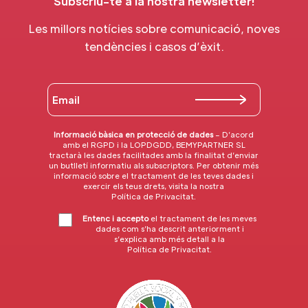
Subscriu-te a la nostra newsletter!
Les millors notícies sobre comunicació, noves
tendències i casos d’èxit.
Informació bàsica en protecció de dades
– D’acord
amb el RGPD i la LOPDGDD, BEMYPARTNER SL
tractarà les dades facilitades amb la finalitat d’enviar
un butlletí informatiu als subscriptors. Per obtenir més
informació sobre el tractament de les teves dades i
exercir els teus drets, visita la nostra
Política de Privacitat
.
Entenc i accepto
el tractament de les meves
dades com s’ha descrit anteriorment i
s’explica amb més detall a la
Política de Privacitat
.