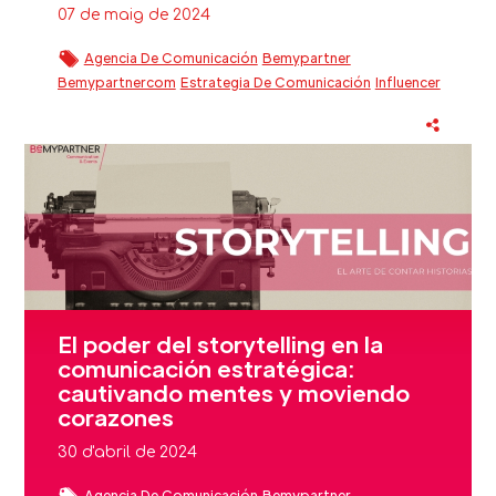
07 de maig de 2024
Agencia De Comunicación
Bemypartner
Bemypartnercom
Estrategia De Comunicación
Influencer
Instagram
Llei
Medios De Comunicación
Tiktok
Twitch
El poder del storytelling en la
comunicación estratégica:
cautivando mentes y moviendo
corazones
30 d'abril de 2024
Agencia De Comunicación
Bemypartner