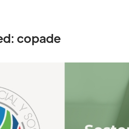
SOM
SERVEIS
EXPERIÈNCIA
BLOG
CON
ged: copade