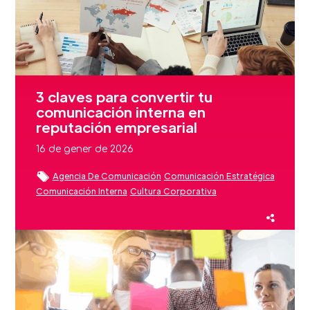
3 claves para convertir tu
comunicación interna en
reputación empresarial
16 de gener de 2026
Agencia De Comunicación
Comunicación Estratégica
Comunicación Interna
Cultura Corporativa
Employee Advocacy
Employer Branding
Estrategias De Comunicación
Experiencia Cliente
Liderazgo
Reputación
Reputación De Marca
Reputación Marca