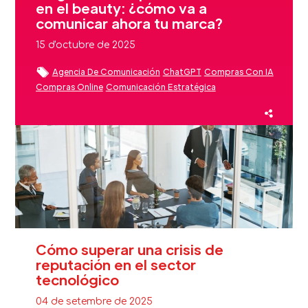
en el beauty: ¿cómo va a
comunicar ahora tu marca?
15 d'octubre de 2025
Agencia De Comunicación
ChatGPT
Compras Con IA
Compras Online
Comunicación Estratégica
Fidelización Clientes Beauty
Inteligencia Artificial
Sector Beauty
Cómo superar una crisis de
reputación en el sector
tecnológico
04 de setembre de 2025