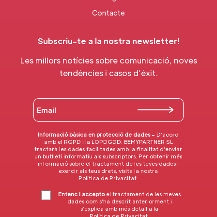
Contacte
Subscriu-te a la nostra newsletter!
Les millors notícies sobre comunicació, noves
tendències i casos d’èxit.
Informació bàsica en protecció de dades
– D’acord
amb el RGPD i la LOPDGDD, BEMYPARTNER SL
tractarà les dades facilitades amb la finalitat d’enviar
un butlletí informatiu als subscriptors. Per obtenir més
informació sobre el tractament de les teves dades i
exercir els teus drets, visita la nostra
Política de Privacitat
.
Entenc i accepto
el tractament de les meves
dades com s’ha descrit anteriorment i
s’explica amb més detall a la
Política de Privacitat
.