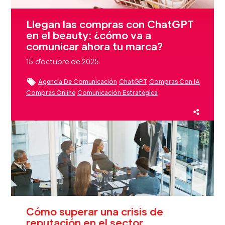
Llegan las compras con ChatGPT
en el beauty: ¿cómo va a
comunicar ahora tu marca?
15 d'octubre de 2025
Agencia De Comunicación
ChatGPT
Compras Con IA
Compras Online
Comunicación Estratégica
Fidelización Clientes Beauty
Inteligencia Artificial
Sector Beauty
Cómo superar una crisis de
reputación en el sector