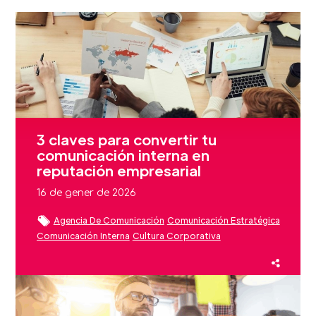
3 claves para convertir tu
comunicación interna en
reputación empresarial
16 de gener de 2026
Agencia De Comunicación
Comunicación Estratégica
Comunicación Interna
Cultura Corporativa
Employee Advocacy
Employer Branding
Estrategias De Comunicación
Experiencia Cliente
Liderazgo
Reputación
Reputación De Marca
Reputación Marca