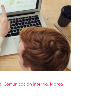
a
,
Comunicación interna
,
Marca