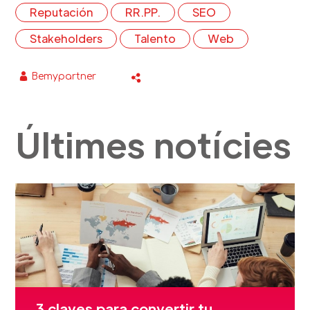
Reputación
RR.PP.
SEO
Stakeholders
Talento
Web
Bemypartner
Últimes notícies
3 claves para convertir tu