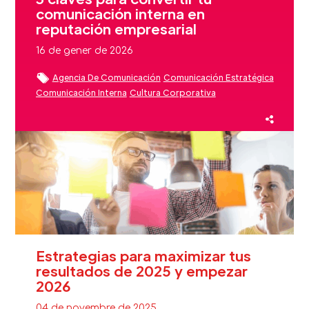
comunicación interna en
reputación empresarial
16 de gener de 2026
Agencia De Comunicación
Comunicación Estratégica
Comunicación Interna
Cultura Corporativa
Employee Advocacy
Employer Branding
Estrategias De Comunicación
Experiencia Cliente
Liderazgo
Reputación
Reputación De Marca
Reputación Marca
Estrategias para maximizar tus
resultados de 2025 y empezar
2026
04 de novembre de 2025