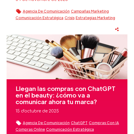
Agencia De Comunicación
Campañas Marketing
Comunicación Estratégica
Crisis
Estrategias Marketing
Estrategias Marketing Digital
Eventos
Fidelización Clientes Beauty
Reputación Marca
Sector Beauty
Llegan las compras con ChatGPT
en el beauty: ¿cómo va a
comunicar ahora tu marca?
15 d'octubre de 2025
Agencia De Comunicación
ChatGPT
Compras Con IA
Compras Online
Comunicación Estratégica