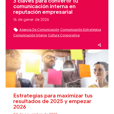
3 claves para convertir tu
comunicación interna en
reputación empresarial
16 de gener de 2026
Agencia De Comunicación
Comunicación Estratégica
Comunicación Interna
Cultura Corporativa
Employee Advocacy
Employer Branding
Estrategias De Comunicación
Experiencia Cliente
Liderazgo
Reputación
Reputación De Marca
Reputación Marca
Estrategias para maximizar tus
resultados de 2025 y empezar
2026