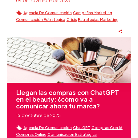
04 de novembre de 2025
Agencia De Comunicación
Campañas Marketing
Comunicación Estratégica
Crisis
Estrategias Marketing
Estrategias Marketing Digital
Eventos
Fidelización Clientes Beauty
Reputación Marca
Sector Beauty
Llegan las compras con ChatGPT
en el beauty: ¿cómo va a
comunicar ahora tu marca?
15 d'octubre de 2025
Agencia De Comunicación
ChatGPT
Compras Con IA
Compras Online
Comunicación Estratégica