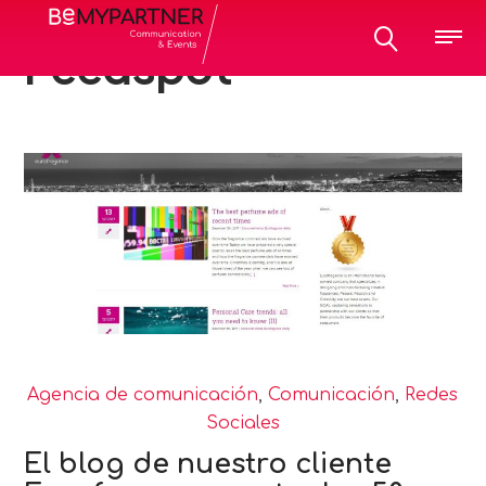
All posts tagged:
Feedspot
Agencia de comunicación
,
Comunicación
,
Redes
Sociales
El blog de nuestro cliente