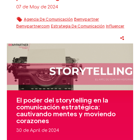
07 de May de 2024
Agencia De Comunicación
Bemypartner
Bemypartnercom
Estrategia De Comunicación
Influencer
Instagram
Law
Medios De Comunicación
Tiktok
Twitch
El poder del storytelling en la
comunicación estratégica:
cautivando mentes y moviendo
corazones
30 de April de 2024