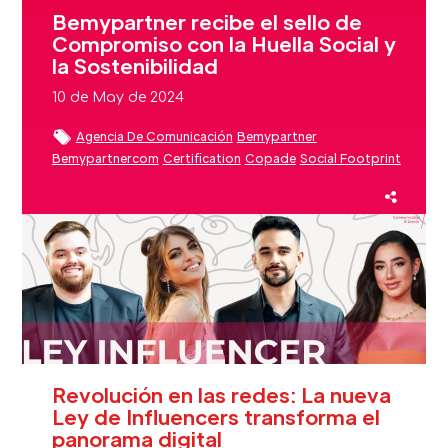
Bemypartner recibe el sello de
Compromiso con la Huella Social y
la Sostenibilidad
10 de May de 2024
Agencia De Comunicación
Bemypartner
Bemypartnercom
Certification
Copade
Social Footprint
Medios De Comunicación
Sustainability
Sustainable
Revolución en las redes: La nueva
Ley de Influencers transforma el
panorama digital