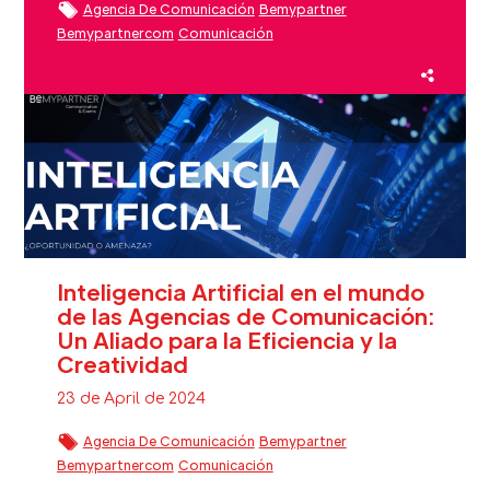
Agencia De Comunicación
Bemypartner
Bemypartnercom
Comunicación
Comunicación Estratégica
Estrategia De Comunicación
Medios De Comunicación
Narrative
Storytelling
Inteligencia Artificial en el mundo
de las Agencias de Comunicación:
Un Aliado para la Eficiencia y la
Creatividad
23 de April de 2024
Agencia De Comunicación
Bemypartner
Bemypartnercom
Comunicación
Estrategia De Comunicación
IA
Inteligencia Artificial