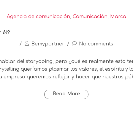
Agencia de comunicación
,
Comunicación
,
Marca
 él?
/
Bemypartner
/
No comments
blar del storydoing, pero ¿qué es realmente esta te
storytelling queríamos plasmar los valores, el espíritu y
 la empresa queremos reflejar y hacer que nuestros pú
Read More
®2020 Bem