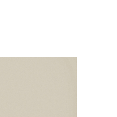
NTACT
ENG