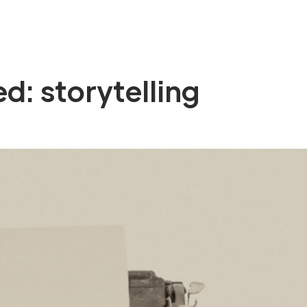
O WE ARE
SERVICES
EXPERIENCE
BLOG
CO
d: storytelling