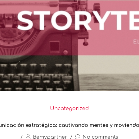
Uncategorized
omunicación estratégica: cautivando mentes y moviend
/
Bemypartner
/
No comments