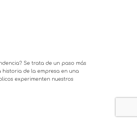
ndencia? Se trata de un paso más
 la historia de la empresa en una
blicos experimenten nuestros
ypartner |
Legal Notice
|
Privacy Policy
|
Cookie Policy