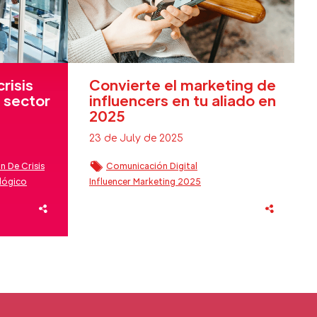
risis
Convierte el marketing de
 sector
influencers en tu aliado en
2025
23 de July de 2025
 De Crisis
Comunicación Digital
lógico
Influencer Marketing 2025
Marketing De Influencers
Tendencias Marketing Digital