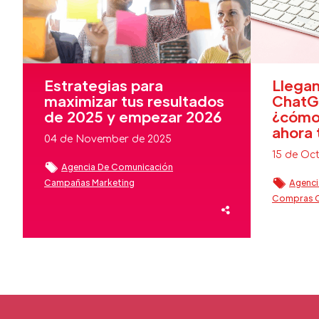
Estrategias para
Llegan
maximizar tus resultados
ChatGP
de 2025 y empezar 2026
¿cómo
ahora 
04 de November de 2025
15 de Oc
Agencia De Comunicación
Campañas Marketing
Agenci
Comunicación Estratégica
Crisis
Compras C
Estrategias Marketing
Comunicac
Estrategias Marketing Digital
Eventos
Fidelizaci
Fidelización Clientes Beauty
Inteligencia
Reputación Marca
Sector Beauty