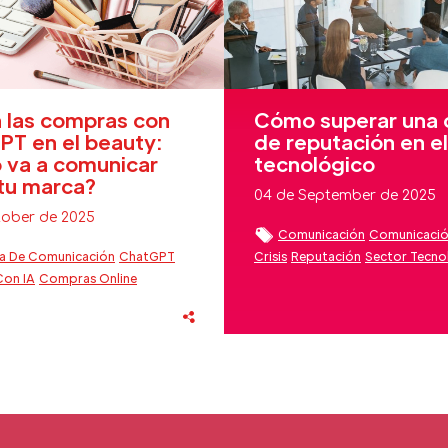
 las compras con
Cómo superar una c
T en el beauty:
de reputación en el
 va a comunicar
tecnológico
tu marca?
04 de September de 2025
tober de 2025
Comunicación
Comunicación
a De Comunicación
ChatGPT
Crisis
Reputación
Sector Tecno
on IA
Compras Online
ión Estratégica
ón Clientes Beauty
 Artificial
Sector Beauty