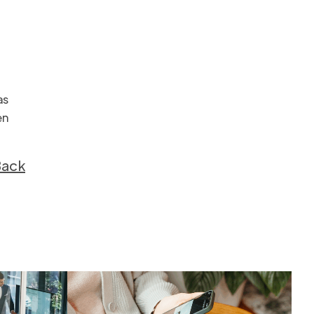
as
en
Back