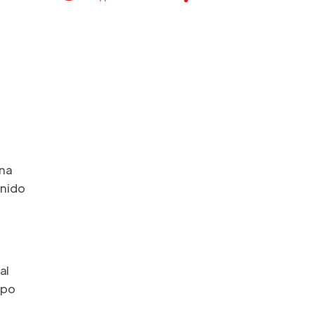
una
enido
al
mpo