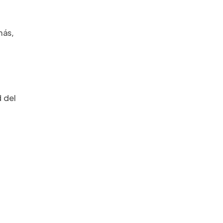
más,
d del