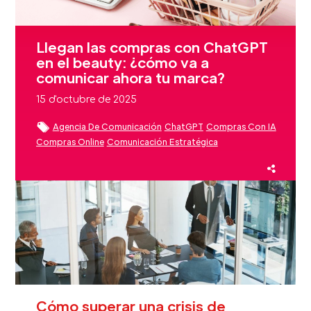
Llegan las compras con ChatGPT
en el beauty: ¿cómo va a
comunicar ahora tu marca?
15 d'octubre de 2025
Agencia De Comunicación
ChatGPT
Compras Con IA
Compras Online
Comunicación Estratégica
Fidelización Clientes Beauty
Inteligencia Artificial
Sector Beauty
Cómo superar una crisis de