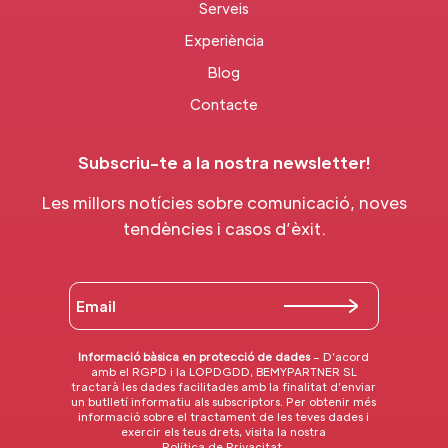
Serveis
Experiència
Blog
Contacte
Subscriu-te a la nostra newsletter!
Les millors notícies sobre comunicació, noves
tendències i casos d’èxit.
Informació bàsica en protecció de dades
– D’acord
amb el RGPD i la LOPDGDD, BEMYPARTNER SL
tractarà les dades facilitades amb la finalitat d’enviar
un butlletí informatiu als subscriptors. Per obtenir més
informació sobre el tractament de les teves dades i
exercir els teus drets, visita la nostra
Política de Privacitat
.