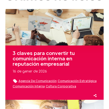
3 claves para convertir tu
comunicación interna en
reputación empresarial
16 de gener de 2026
Agencia De Comunicación
Comunicación Estratégica
Comunicación Interna
Cultura Corporativa
Employee Advocacy
Employer Branding
Estrategias De Comunicación
Experiencia Cliente
Liderazgo
Reputación
Reputación De Marca
Reputación Marca