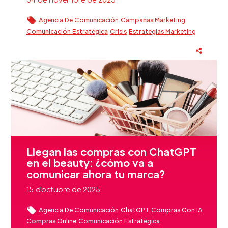
04 de novembre de 2025
Agencia De Comunicación
Campañas Marketing
Comunicación Estratégica
Crisis
Estrategias Marketing
Estrategias Marketing Digital
Eventos
Fidelización Clientes Beauty
Reputación Marca
Sector Beauty
Llegan las compras con ChatGPT
en el beauty: ¿cómo va a
comunicar ahora tu marca?
15 d'octubre de 2025
Agencia De Comunicación
ChatGPT
Compras Con IA
Compras Online
Comunicación Estratégica