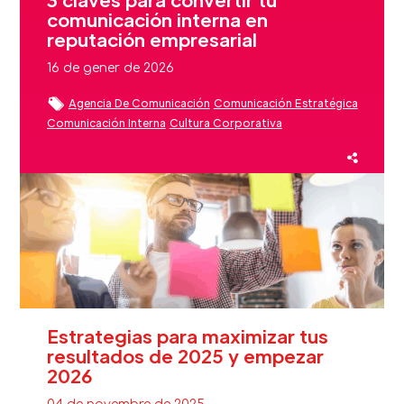
comunicación interna en
reputación empresarial
16 de gener de 2026
Agencia De Comunicación
Comunicación Estratégica
Comunicación Interna
Cultura Corporativa
Employee Advocacy
Employer Branding
Estrategias De Comunicación
Experiencia Cliente
Liderazgo
Reputación
Reputación De Marca
Reputación Marca
Estrategias para maximizar tus
resultados de 2025 y empezar
2026