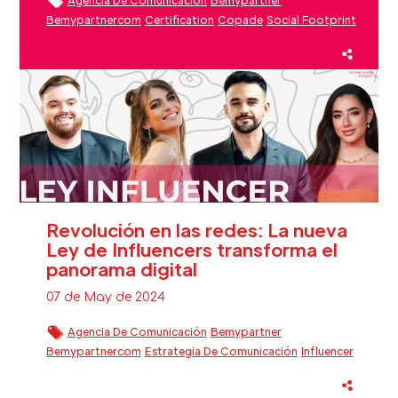
Bemypartnercom
Certification
Copade
Social Footprint
Medios De Comunicación
Sustainability
Sustainable
Revolución en las redes: La nueva
Ley de Influencers transforma el
panorama digital
07 de May de 2024
Agencia De Comunicación
Bemypartner
Bemypartnercom
Estrategia De Comunicación
Influencer
Instagram
Law
Medios De Comunicación
Tiktok
Twitch