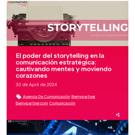
El poder del storytelling en la
comunicación estratégica:
cautivando mentes y moviendo
corazones
30 de April de 2024
Agencia De Comunicación
Bemypartner
Bemypartnercom
Comunicación
Comunicación Estratégica
Estrategia De Comunicación
Medios De Comunicación
Narrative
Storytelling