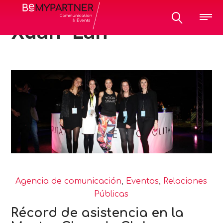
All posts tagged:
Xuan-Lan
Agencia de comunicación
,
Eventos
,
Relaciones
Públicas
Récord de asistencia en la