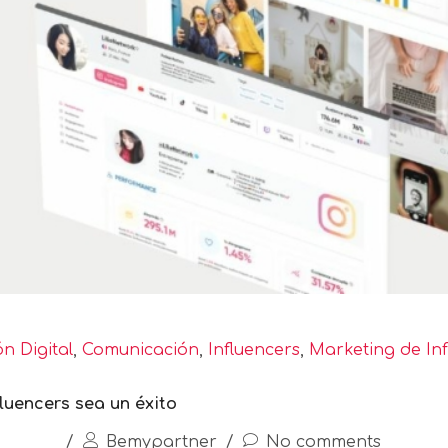
n Digital
,
Comunicación
,
Influencers
,
Marketing de In
uencers sea un éxito
/
Bemypartner
/
No comments