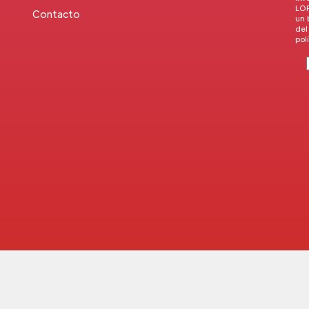
LOP
Contacto
un 
del
pol