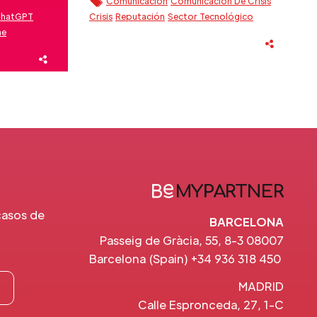
Comunicación
Comunicación De Crisis
hatGPT
Crisis
Reputación
Sector Tecnológico
ne
uty
casos de
BARCELONA
Passeig de Gràcia, 55, 8-3 08007
Barcelona (Spain) +34 936 318 450
MADRID
Calle Espronceda, 27, 1-C