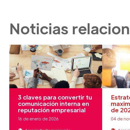
Noticias relacio
3 claves para convertir tu
Estrat
comunicación interna en
maximi
reputación empresarial
de 20
16 de enero de 2026
04 de no