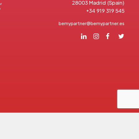
28003 Madrid (Spain)
ar
a
+34 919 319 545
bemypartner@bemypartner.es