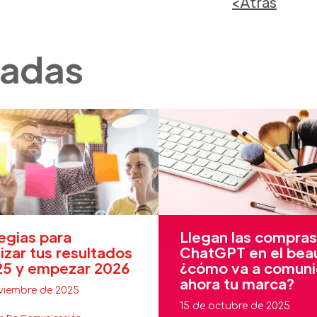
<Atrás
nadas
egias para
Llegan las compras
zar tus resultados
ChatGPT en el bea
25 y empezar 2026
¿cómo va a comuni
ahora tu marca?
viembre de 2025
15 de octubre de 2025