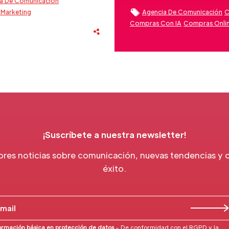
a De Comunicación
Marketing
Agencia De Comunicación
C
ión Estratégica
Crisis
Compras Con IA
Compras Onli
s Marketing
Comunicación Estratégica
 Marketing Digital
Eventos
Fidelización Clientes Beauty
ón Clientes Beauty
Inteligencia Artificial
Sector Bea
n Marca
Sector Beauty
¡Suscríbete a nuestra newsletter!
ores noticias sobre comunicación, nuevas tendencias y 
éxito.
ormación básica en protección de datos
– De conformidad con el RGPD y la