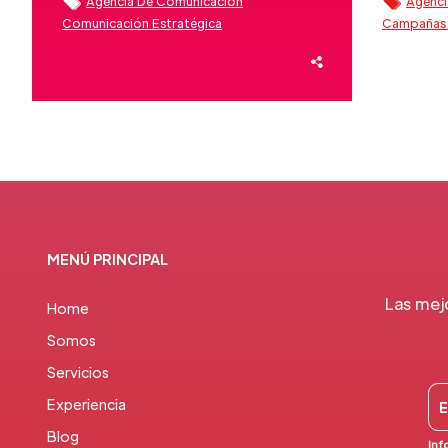
Agencia De Comunicación
Agenci
Comunicación Estratégica
Campañas 
Comunicación Interna
Cultura Corporativa
Comunicac
Employee Advocacy
Employer Branding
Estrategia
Estrategias De Comunicación
Estrategias
Experiencia Cliente
Liderazgo
Reputación
Fidelizaci
Reputación De Marca
Reputación Marca
Reputació
MENÚ PRINCIPAL
Las mej
Home
Somos
Servicios
Experiencia
Blog
Inf