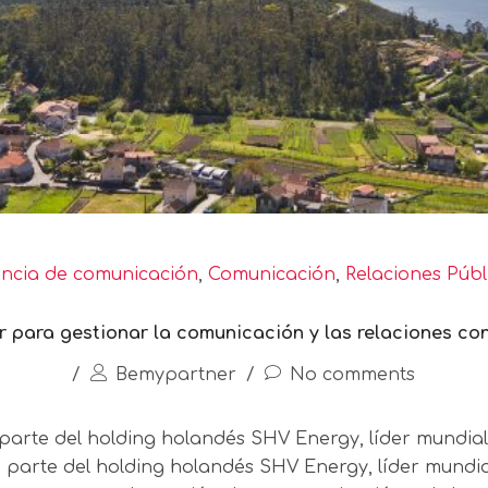
ncia de comunicación
,
Comunicación
,
Relaciones Públ
para gestionar la comunicación y las relaciones co
/
Bemypartner
/
No comments
arte del holding holandés SHV Energy, líder mundia
parte del holding holandés SHV Energy, líder mundia