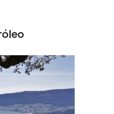
NTACT
ENG
róleo