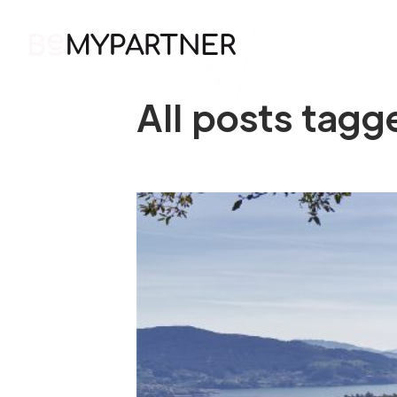
HOME
WH
All posts tagg