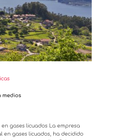
icas
n medios
l en gases licuados La empresa
l en gases licuados, ha decidido