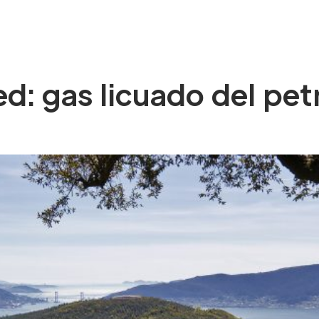
O WE ARE
SERVICES
EXPERIENCE
BLOG
CO
ed: gas licuado del pet