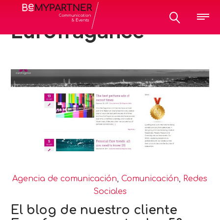
All posts tagged:
Eurofragance
Agencia de comunicación
,
Comunicación
,
Redes
Sociales
El blog de nuestro cliente