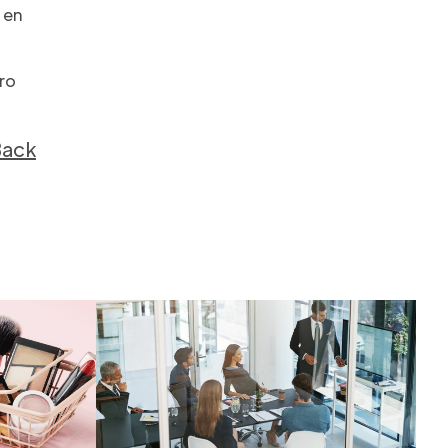
 en
ro
Back