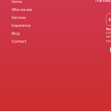
The bes
Home
Who we are
Services
Experience
Bas
LOP
Blog
sen
you
Contact