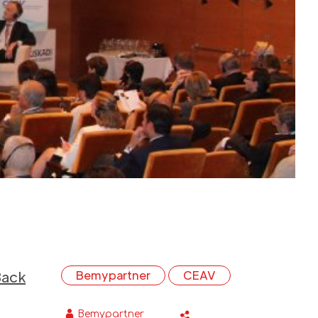
Back
Bemypartner
CEAV
Bemypartner