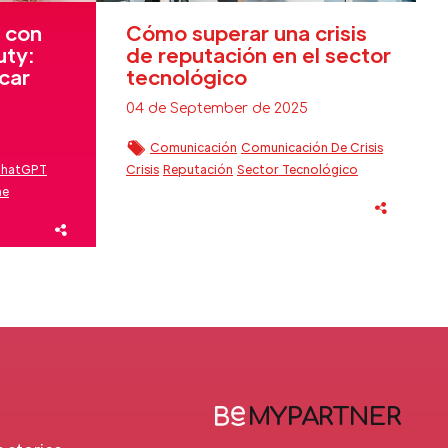
 con
Cómo superar una crisis
uty:
de reputación en el sector
car
tecnológico
04 de September de 2025
Comunicación
Comunicación De Crisis
hatGPT
Crisis
Reputación
Sector Tecnológico
ne
uty