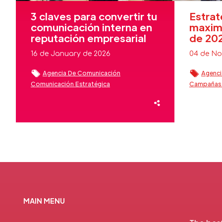
3 claves para convertir tu
Estrat
comunicación interna en
maximi
reputación empresarial
de 20
16 de January de 2026
04 de No
Agencia De Comunicación
Agenci
Comunicación Estratégica
Campañas 
Comunicación Interna
Cultura Corporativa
Comunicac
Employee Advocacy
Employer Branding
Estrategia
Estrategias De Comunicación
Estrategias
Experiencia Cliente
Liderazgo
Reputación
Fidelizaci
Reputación De Marca
Reputación Marca
Reputació
MAIN MENU