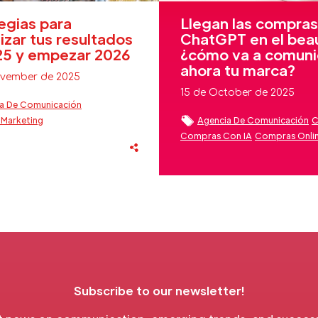
egias para
Llegan las compras
zar tus resultados
ChatGPT en el bea
25 y empezar 2026
¿cómo va a comuni
ahora tu marca?
vember de 2025
15 de October de 2025
a De Comunicación
Marketing
Agencia De Comunicación
C
ión Estratégica
Crisis
Compras Con IA
Compras Onli
s Marketing
Comunicación Estratégica
 Marketing Digital
Eventos
Fidelización Clientes Beauty
ón Clientes Beauty
Inteligencia Artificial
Sector Bea
n Marca
Sector Beauty
Subscribe to our newsletter!