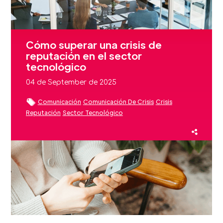
Cómo superar una crisis de
reputación en el sector
tecnológico
04 de September de 2025
Comunicación
Comunicación De Crisis
Crisis
Reputación
Sector Tecnológico