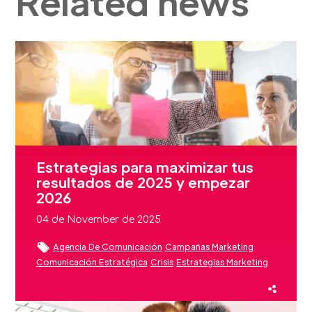
Related news
Estrategias para maximizar tus
resultados de 2025 y empezar
2026
04 de November de 2025
Agencia De Comunicación
Campañas Marketing
Comunicación Estratégica
Crisis
Estrategias Marketing
Estrategias Marketing Digital
Eventos
Fidelización Clientes Beauty
Reputación Marca
Sector Beauty