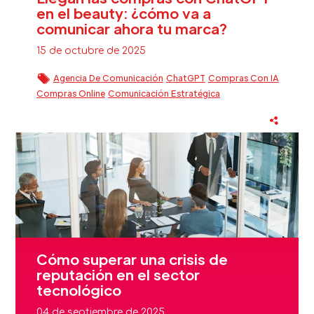
en el beauty: ¿cómo va a
comunicar ahora tu marca?
15 de octubre de 2025
Agencia De Comunicación
ChatGPT
Compras Con IA
Compras Online
Comunicación Estratégica
Fidelización Clientes Beauty
Inteligencia Artificial
Sector Beauty
Cómo superar una crisis de
reputación en el sector
tecnológico
04 de septiembre de 2025