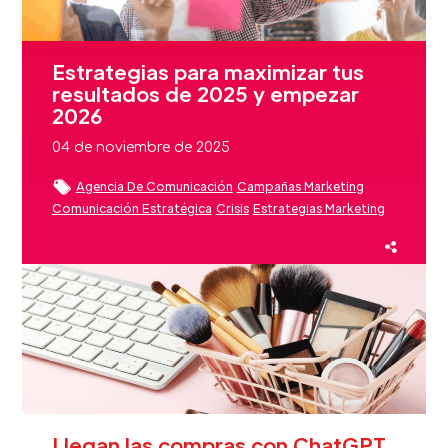
Estrategias para maximizar tus
resultados de 2025 y empezar
2026
04 de noviembre de 2025
Agencia De Comunicación
Campañas Marketing
Comunicación Estratégica
Crisis
Estrategias Marketing
Estrategias Marketing Digital
Eventos
Fidelización Clientes Beauty
Reputación Marca
Sector Beauty
Llegan las compras con ChatGPT