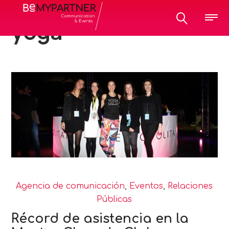
All posts tagged:
yoga
Agencia de comunicación
,
Eventos
,
Relaciones
Públicas
Récord de asistencia en la