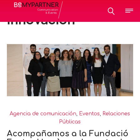
All posts tagged:
innovación
Agencia de comunicación
,
Eventos
,
Relaciones
Públicas
Acompañamos a la Fundació